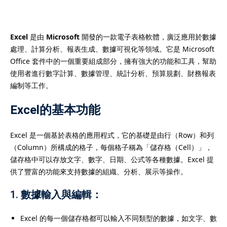
Excel
是由
Microsoft
開發的一款電子表格軟體，廣泛應用於數據
處理、計算分析、報表生成、數據可視化等領域。它是 Microsoft
）
Office 套件中的一個重要組成部分，擁有強大的功能和工具，幫助
使用者進行數字計算、數據管理、統計分析、預算規劃、財務報表
）
編制等工作。
Excel的基本功能
Excel 是一個基於表格的應用程式，它的基礎是由行（Row）和列
（Column）所構成的格子，每個格子稱為「儲存格（Cell）」，
儲存格中可以存放文字、數字、日期、公式等各種數據。Excel 提
供了豐富的功能來支持數據的組織、分析、展示等操作。
1.
數據輸入與編輯
：
Excel 的每一個儲存格都可以輸入不同類型的數據，如文字、數