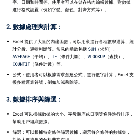
字、日期和時間等。使用者可以在儲存格內編輯數據、對數據
進行格式設置（例如字體、顏色、對齊方式等）。
2.
數據處理與計算
：
Excel 提供了大量的內建函數，可以用來進行各種數學運算、統
計分析、邏輯判斷等。常見的函數包括
（求和）、
SUM
（平均）、
（條件判斷）、
（查找）、
AVERAGE
IF
VLOOKUP
（條件計數）等。
COUNTIF
公式：使用者可以根據需求創建公式，進行數字計算，Excel 支
援多種運算符號，例如加減乘除等。
3.
數據排序與篩選
：
Excel 可以根據數據的大小、字母順序或日期等條件進行排序，
幫助用戶組織數據。
篩選：可以根據特定條件篩選數據，顯示符合條件的數據集，
對於大數據集的分析非常有用。