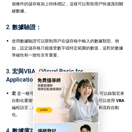
個條件的儲存格加上特殊標記，這樣可以幫助用戶快速識別關
鍵數據。
2.
數據驗證
：
使用數據驗證可以限制用戶在儲存格中輸入的數據類型。例
如，設定儲存格只能接受數字或特定範圍的數值，這對於數據
準確性和一致性非常重要。
3.
宏與VBA（Visual Basic for
×
Applications）
：
宏
是一種可以自動執行特定操作的功能，使用者可以錄製宏來
自動化重複性操作，提升工作效率。進階用戶也可以使用
VBA
編程語言，編寫自定義的宏來完成更複雜的任務和流程自動
化。
4.
數據庫功能
：