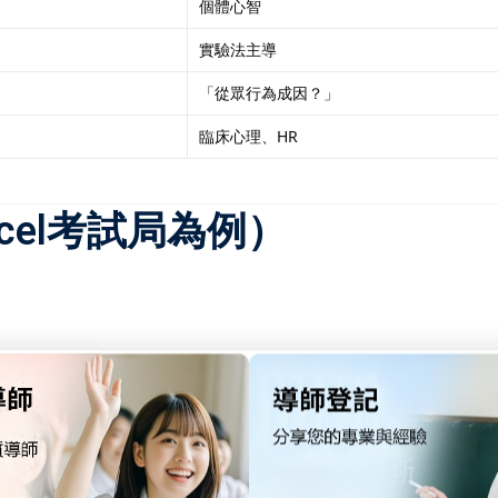
個體心智
實驗法主導
「從眾行為成因？」
臨床心理、HR
cel考試局為例）