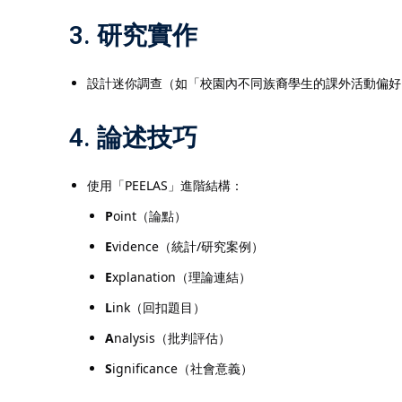
3. 研究實作
設計迷你調查（如「校園內不同族裔學生的課外活動偏好
4. 論述技巧
使用「PEELAS」進階結構：
P
oint（論點）
E
vidence（統計/研究案例）
E
xplanation（理論連結）
L
ink（回扣題目）
A
nalysis（批判評估）
S
ignificance（社會意義）