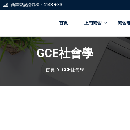
商業登記證號碼：41487633
首頁
上門補習
補習
GCE社會學
登錄
註冊
首頁
GCE社會學
登錄
您還沒有帳號?
註冊