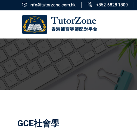
info@tutorzone.com.hk
+852-6828 1809
GCE社會學