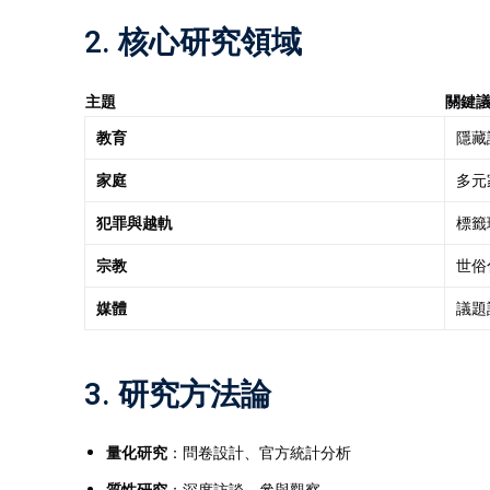
2. 核心研究領域
主題
關鍵
教育
隱藏
家庭
多元
犯罪與越軌
標籤
宗教
世俗
媒體
議題
3. 研究方法論
量化研究
：問卷設計、官方統計分析
質性研究
：深度訪談、參與觀察