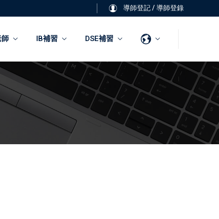
導師登記
/
導師登錄
老師
IB補習
DSE補習