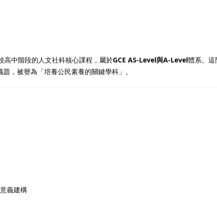
記住 我
忘記密碼?
社會學是國際學校高中階段的人文社科核心課程，屬於
GCE AS-Level與A-Level
體系。這
議題，被譽為「培養公民素養的關鍵學科」。
意義建構