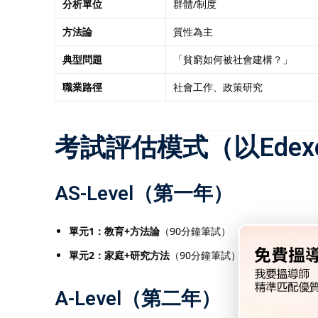
分析單位
群體/制度
方法論
質性為主
典型問題
「貧窮如何被社會建構？」
職業路徑
社會工作、政策研究
考試評估模式（以Edex
AS-Level（第一年）
單元1：教育+方法論
（90分鐘筆試）
單元2：家庭+研究方法
（90分鐘筆試）
A-Level（第二年）