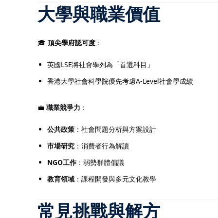
大學與職業價值
🎓
頂尖學府認可度
：
英國LSE將社會學列為「首選科目」
香港大學社會科學院優先考慮A-Level社會學成績
💼
職業競爭力
：
公共政策
：社會問題分析與方案設計
市場研究
：消費者行為解讀
NGO工作
：弱勢群體倡議
教育領域
：課程開發與多元文化教學
常見挑戰與解方