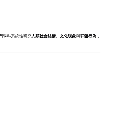
門學科系統性研究
人類社會結構
、
文化現象
與
群體行為
，