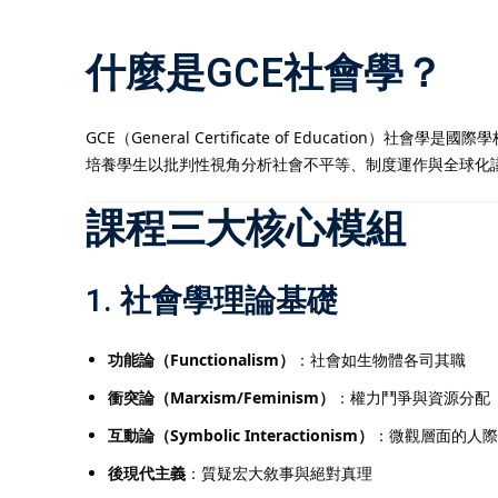
什麼是GCE社會學？
GCE（General Certificate of Education）
培養學生以批判性視角分析社會不平等、制度運作與全球化
課程三大核心模組
1. 社會學理論基礎
功能論（Functionalism）
：社會如生物體各司其職
衝突論（Marxism/Feminism）
：權力鬥爭與資源分配
互動論（Symbolic Interactionism）
：微觀層面的人際
後現代主義
：質疑宏大敘事與絕對真理