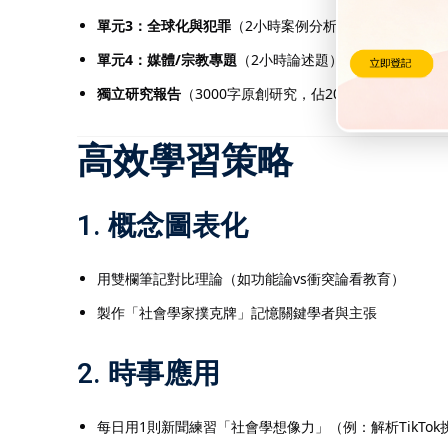
單元3：全球化與犯罪
（2小時案例分析）
單元4：媒體/宗教專題
（2小時論述題）
獨立研究報告
（3000字原創研究，佔20%）
高效學習策略
1. 概念圖表化
用雙欄筆記對比理論（如功能論vs衝突論看教育）
製作「社會學家撲克牌」記憶關鍵學者與主張
2. 時事應用
每日用1則新聞練習「社會學想像力」（例：解析TikTo