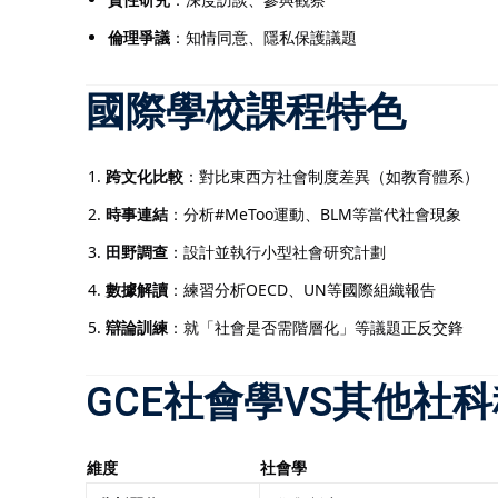
倫理爭議
：知情同意、隱私保護議題
國際學校課程特色
跨文化比較
：對比東西方社會制度差異（如教育體系）
時事連結
：分析#MeToo運動、BLM等當代社會現象
田野調查
：設計並執行小型社會研究計劃
數據解讀
：練習分析OECD、UN等國際組織報告
辯論訓練
：就「社會是否需階層化」等議題正反交鋒
GCE社會學VS其他社
維度
社會學