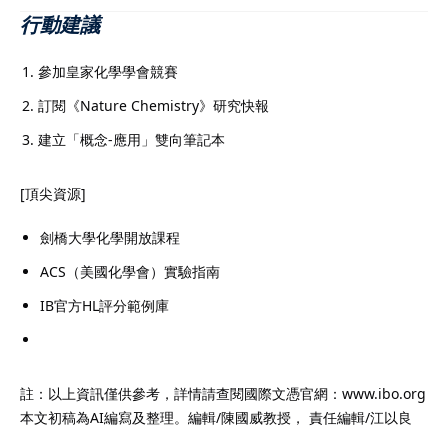
行動建議
參加皇家化學學會競賽
訂閱《Nature Chemistry》研究快報
建立「概念-應用」雙向筆記本
[頂尖資源]
劍橋大學化學開放課程
ACS（美國化學會）實驗指南
IB官方HL評分範例庫
註：以上資訊僅供參考，詳情請查閱國際文憑官網：www.ibo.org
本文初稿為AI編寫及整理。編輯/陳國威教授， 責任編輯/江以良