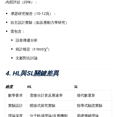
內部評估（20%）
：
專題研究報告
（10-12頁）：
自主設計實驗（如反應動力學研究）
需包含：
誤差傳遞分析
統計檢定（t-test/χ²）
文獻對比討論
4. HL與SL關鍵差異
維度
HL
SL
數學要求
需微分計算反應速率
僅代數運算
實驗設計
開放式探究實驗
指導式驗證實驗
理論深度
分子軌域理論/反應機制
基礎價鍵理論