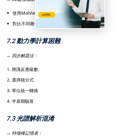
使用MolView建構分子軌域
對比不同雜化類型的空間結構
7.2 動力學計算困難
→
四步解題法
：
辨識反應級數
選擇積分式
單位統一轉換
半衰期驗算
7.3 光譜解析混淆
→
特徵峰記憶表
：