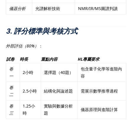
儀器分析
光譜解析技術
NMR/IR/MS圖譜判讀
3. 評分標準與考核方式
外部評估（80%）
：
試卷
時長
重點內容
HL專屬要求
卷
包含量子化學等進階內
2小時
選擇題（40題）
一
容
卷
2.5小時
結構化與論述題
需展示數學推導過程
二
卷
1.25小
實驗與數據分析
儀器原理與進階計算
三
時
題