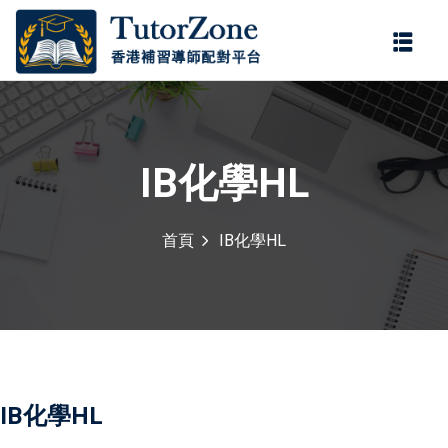
登錄
註冊
登錄
您還沒有帳號?
註冊
IB化學HL
首頁
IB化學HL
記住 我
忘記密碼?
IB化學HL