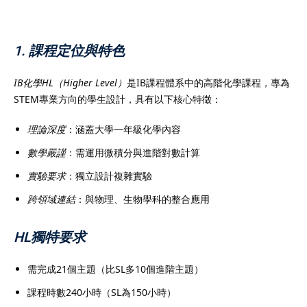
1. 課程定位與特色
）
IB化學HL（Higher Level）
是IB課程體系中的高階化學課程，專為
STEM專業方向的學生設計，具有以下核心特徵：
）
理論深度
：涵蓋大學一年級化學內容
數學嚴謹
：需運用微積分與進階對數計算
實驗要求
：獨立設計複雜實驗
跨領域連結
：與物理、生物學科的整合應用
HL獨特要求
需完成21個主題（比SL多10個進階主題）
課程時數240小時（SL為150小時）