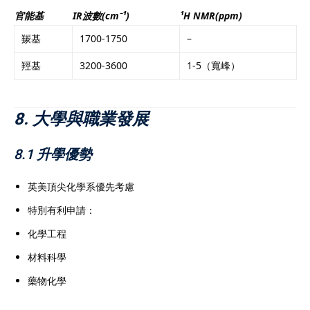
官能基
IR波數(cm⁻¹)
¹H NMR(ppm)
羰基
1700-1750
–
羥基
3200-3600
1-5（寬峰）
8. 大學與職業發展
8.1 升學優勢
英美頂尖化學系優先考慮
特別有利申請：
化學工程
材料科學
藥物化學