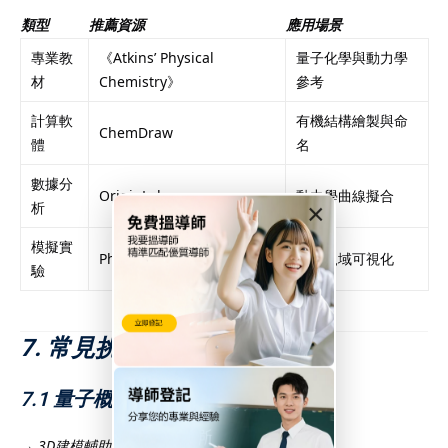
類型
推薦資源
應用場景
專業教
《Atkins’ Physical
量子化學與動力學
材
Chemistry》
參考
計算軟
有機結構繪製與命
ChemDraw
體
名
數據分
OriginLab
動力學曲線擬合
×
析
模擬實
PhET化學模擬
分子軌域可視化
驗
7. 常見挑戰與突破
7.1 量子概念抽象
→
3D建模輔助
：