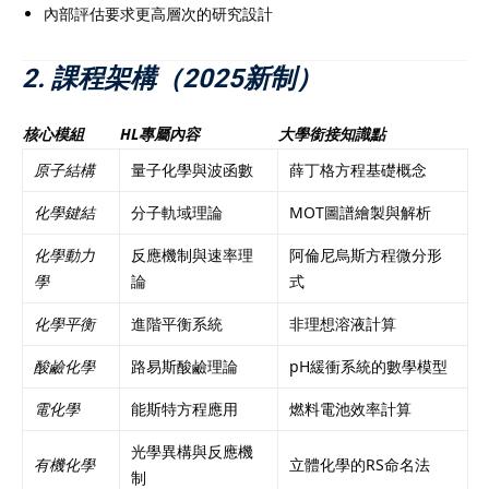
內部評估要求更高層次的研究設計
2. 課程架構（2025新制）
核心模組
HL專屬內容
大學銜接知識點
原子結構
量子化學與波函數
薛丁格方程基礎概念
化學鍵結
分子軌域理論
MOT圖譜繪製與解析
化學動力
反應機制與速率理
阿倫尼烏斯方程微分形
學
論
式
化學平衡
進階平衡系統
非理想溶液計算
酸鹼化學
路易斯酸鹼理論
pH緩衝系統的數學模型
電化學
能斯特方程應用
燃料電池效率計算
光學異構與反應機
有機化學
立體化學的RS命名法
制