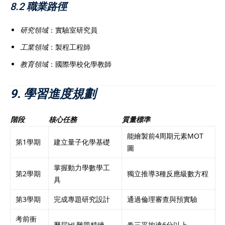
8.2 職業路徑
研究領域
：實驗室研究員
工業領域
：製程工程師
教育領域
：國際學校化學教師
9. 學習進度規劃
階段
核心任務
質量標準
能繪製前4周期元素MOT
第1學期
建立量子化學基礎
圖
掌握動力學數學工
第2學期
獨立推導3種反應級數方程
具
第3學期
完成專題研究設計
通過倫理審查與預實驗
考前衝
歷屆HL難題精練
卷三平均達6分以上