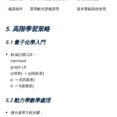
儀器操作
需理解光譜儀原理
基本實驗器材使用
5. 高階學習策略
5.1 量子化學入門
軌域記憶口訣
：
mermaid
graph LR
s[球形] –> p[啞鈴形]
p –> d[四葉形]
d –> f[複雜形]
5.2 動力學數學處理
微分速率方程步驟
：