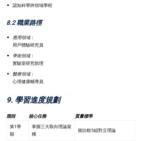
認知科學跨領域學程
8.2 職業路徑
應用領域
：
用戶體驗研究員
學術領域
：
實驗室研究助理
醫療領域
：
心理健康輔導員
9. 學習進度規劃
階段
核心任務
質量標準
第1學
掌握三大取向理論架
能比較5組對立理論
期
構