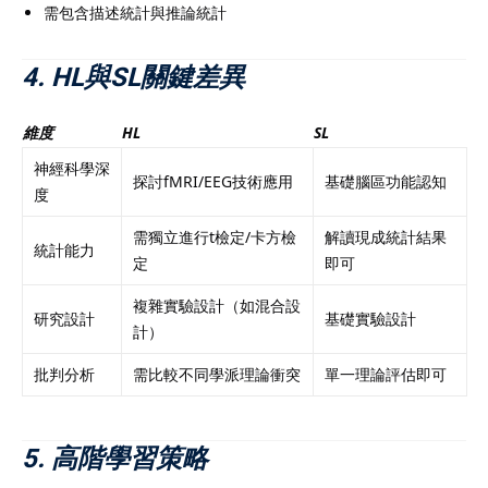
需包含描述統計與推論統計
4. HL與SL關鍵差異
維度
HL
SL
神經科學深
探討fMRI/EEG技術應用
基礎腦區功能認知
度
需獨立進行t檢定/卡方檢
解讀現成統計結果
統計能力
定
即可
複雜實驗設計（如混合設
研究設計
基礎實驗設計
計）
批判分析
需比較不同學派理論衝突
單一理論評估即可
5. 高階學習策略