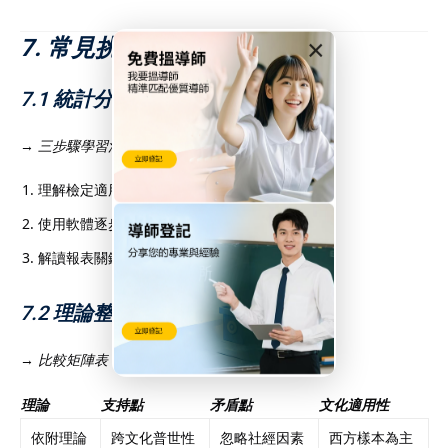
7. 常見挑戰與突破
×
7.1 統計分析障礙
→
三步驟學習法
：
理解檢定適用情境
使用軟體逐步操作
解讀報表關鍵數據（p值/效應量）
7.2 理論整合困難
→
比較矩陣表
：
理論
支持點
矛盾點
文化適用性
依附理論
跨文化普世性
忽略社經因素
西方樣本為主