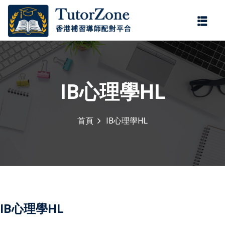
登錄
註冊
登錄
您還沒有帳號?
註冊
IB心理學HL
首頁
IB心理學HL
記住 我
忘記密碼?
IB心理學HL