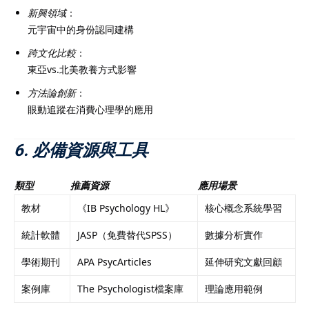
新興領域
：
元宇宙中的身份認同建構
跨文化比較
：
東亞vs.北美教養方式影響
方法論創新
：
眼動追蹤在消費心理學的應用
6. 必備資源與工具
類型
推薦資源
應用場景
教材
《IB Psychology HL》
核心概念系統學習
統計軟體
JASP（免費替代SPSS）
數據分析實作
學術期刊
APA PsycArticles
延伸研究文獻回顧
案例庫
The Psychologist檔案庫
理論應用範例