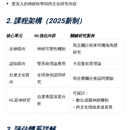
更深入的神經科學與跨文化研究內容
2. 課程架構（2025新制）
核心單元
HL強化內容
關鍵研究案例
馬圭爾計程車司機海馬體
生物取向
神經可塑性機制
研究
認知取向
雙系統理論應用
卡尼曼前景理論
社會文化取
全球身份認同研
塔吉費爾社會認同實驗
向
究
可探討：
自選專題深度分
HL延伸研究
– 數位成癮神經機制
析
– 跨文化情緒表達差異
3. 評估體系詳解