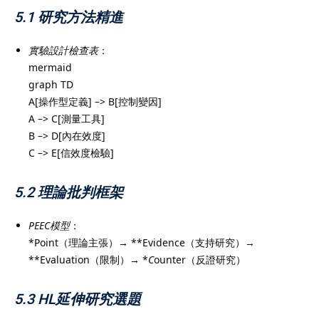
5.1 研究方法精進
實驗設計檢查表
：
mermaid
graph TD
A[操作型定義] –> B[控制變因]
A –> C[測量工具]
B –> D[內在效度]
C –> E[信效度檢驗]
5.2 理論批判框架
PEEC模型
：
*Point（理論主張）→ **Evidence（支持研究）→
**Evaluation（限制）→ *
C
ounter（反證研究）
5.3 HL延伸研究選題