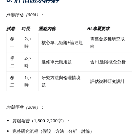
外部評估（80%）
：
試卷
時長
重點內容
HL專屬要求
卷
2小
需整合多種研究取
核心單元短題+論述題
一
時
向
卷
2小
選修單元應用題
含HL進階概念分析
二
時
卷
1小
研究方法與倫理情境
評估複雜研究設計
三
時
題
內部評估（20%）
：
實驗報告
（1,800-2,200字）：
完整研究流程（假設→方法→分析→討論）