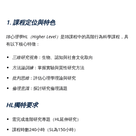
1. 課程定位與特色
）
IB心理學HL（Higher Level）
是IB課程中的高階行為科學課程，具
有以下核心特徵：
）
三維研究視角
：生物、認知與社會文化取向
方法論訓練
：掌握實驗與質性研究方法
批判思維
：評估心理學理論與研究
倫理意識
：探討研究倫理議題
HL獨特要求
需完成進階研究專題（HL延伸研究）
課程時數240小時（SL為150小時）