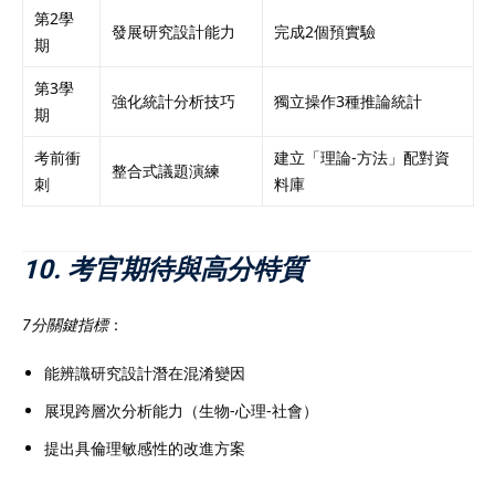
第2學
發展研究設計能力
完成2個預實驗
期
第3學
強化統計分析技巧
獨立操作3種推論統計
期
考前衝
建立「理論-方法」配對資
整合式議題演練
刺
料庫
10. 考官期待與高分特質
7分關鍵指標
：
能辨識研究設計潛在混淆變因
展現跨層次分析能力（生物-心理-社會）
提出具倫理敏感性的改進方案