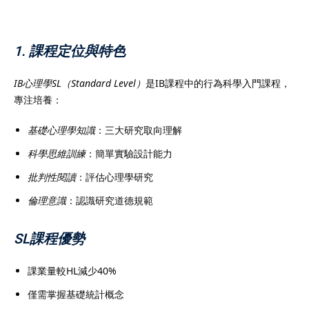
1. 課程定位與特色
）
IB心理學SL（Standard Level）
是IB課程中的行為科學入門課程，
專注培養：
）
基礎心理學知識
：三大研究取向理解
科學思維訓練
：簡單實驗設計能力
批判性閱讀
：評估心理學研究
倫理意識
：認識研究道德規範
SL課程優勢
課業量較HL減少40%
僅需掌握基礎統計概念