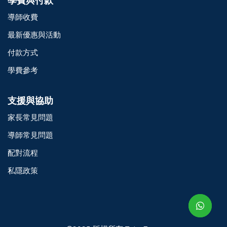
學費與付款
導師收費
最新優惠與活動
付款方式
學費參考
支援與協助
家長常見問題
導師常見問題
配對流程
o@TutorZone.com.hk
私隱政策
午 9 時至下午 6 時
期一至日 - 24 小時
2 6828 1809