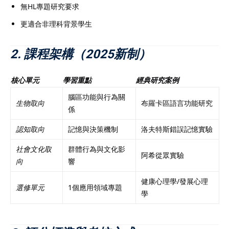
無HL專題研究要求
更適合非理科背景學生
2. 課程架構（2025新制）
核心單元
學習重點
經典研究案例
腦區功能與行為關
生物取向
布羅卡區語言功能研究
係
認知取向
記憶與決策機制
洛夫特斯錯誤記憶實驗
社會文化取
群體行為與文化影
阿希從眾實驗
向
響
健康心理學/發展心理
選修單元
1個應用領域專題
學