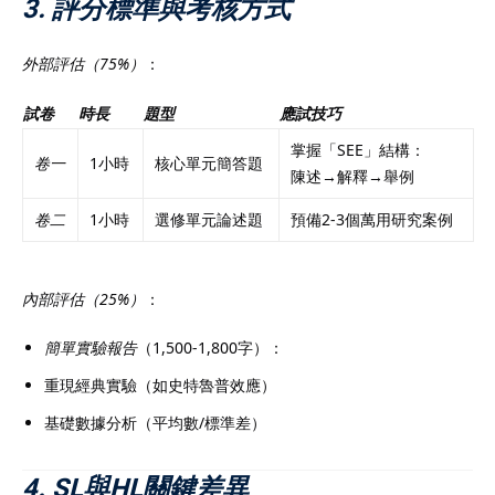
3. 評分標準與考核方式
外部評估（75%）
：
試卷
時長
題型
應試技巧
掌握「SEE」結構：
卷一
1小時
核心單元簡答題
陳述→解釋→舉例
卷二
1小時
選修單元論述題
預備2-3個萬用研究案例
內部評估（25%）
：
簡單實驗報告
（1,500-1,800字）：
重現經典實驗（如史特魯普效應）
基礎數據分析（平均數/標準差）
4. SL與HL關鍵差異