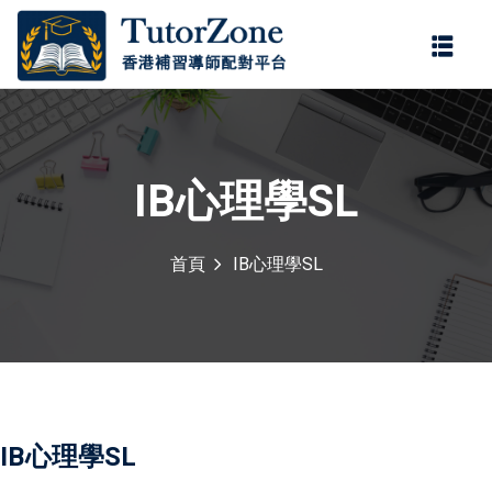
登錄
註冊
登錄
您還沒有帳號?
註冊
IB心理學SL
首頁
IB心理學SL
記住 我
忘記密碼?
IB心理學SL