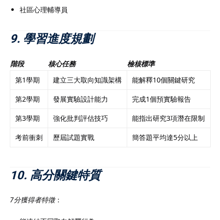
社區心理輔導員
9. 學習進度規劃
階段
核心任務
檢核標準
第1學期
建立三大取向知識架構
能解釋10個關鍵研究
第2學期
發展實驗設計能力
完成1個預實驗報告
第3學期
強化批判評估技巧
能指出研究3項潛在限制
考前衝刺
歷屆試題實戰
簡答題平均達5分以上
10. 高分關鍵特質
7分獲得者特徵
：