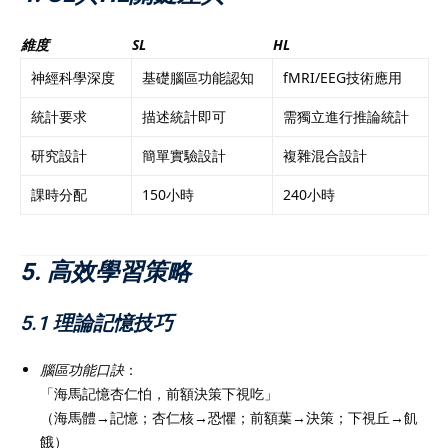
維度
SL
HL
神經科學深度
基礎腦區功能認知
fMRI/EEG技術應用
統計要求
描述統計即可
需獨立進行推論統計
研究設計
簡單實驗設計
複雜混合設計
課時分配
150小時
240小時
5. 高效學習策略
5.1 理論記憶技巧
腦區功能口訣
：
「海馬記憶杏仁怕，前額決策下視吃」
（海馬體→記憶；杏仁核→恐懼；前額葉→決策；下視丘→飢
餓）