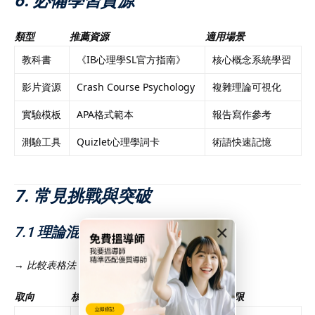
6. 必備學習資源
類型
推薦資源
適用場景
教科書
《IB心理學SL官方指南》
核心概念系統學習
影片資源
Crash Course Psychology
複雜理論可視化
實驗模板
APA格式範本
報告寫作參考
測驗工具
Quizlet心理學詞卡
術語快速記憶
7. 常見挑戰與突破
×
7.1 理論混淆
→
比較表格法
：
取向
核心主張
研究方法
局限