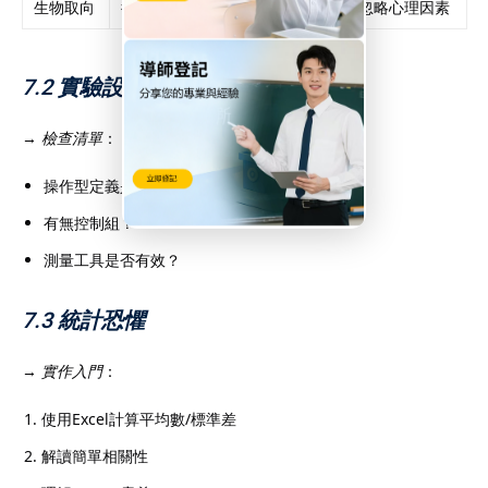
生物取向
行為源自生理機制
腦部掃描
忽略心理因素
7.2 實驗設計缺陷
→
檢查清單
：
操作型定義是否明確？
有無控制組？
測量工具是否有效？
7.3 統計恐懼
→
實作入門
：
使用Excel計算平均數/標準差
解讀簡單相關性