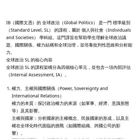
IB（國際文憑）的 全球政治（Global Politics） 是一門 標準級別
（Standard Level, SL） 的課程，屬於 個人與社會（Individuals
）
and Societies） 學科組。這門課旨在幫助學生理解全球政治議
題、國際關係、權力結構和全球治理，並培養批判性思維和分析能
）
力。
全球政治 SL 的核心內容
全球政治 SL 的課程架構分為四個核心單元，並包含一項內部評估
（Internal Assessment, IA）。
權力、主權與國際關係（Power, Sovereignty and
International Relations）
權力的本質：探討政治權力的來源（如軍事、經濟、意識形態
等）及其影響。
主權與國家：分析國家的主權概念、民族國家的形成，以及主
權在全球化時代面臨的挑戰（如國際組織、跨國公司的影
響）。