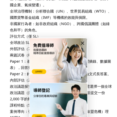
國企業、氣候變遷）。
全球治理機制：分析聯合國（UN）、世界貿易組織（WTO）、
國際貨幣基金組織（IMF）等機構的效能與侷限。
非國家行為者：如非政府組織（NGO）、跨國倡議團體（如綠
色和平）的角色。
評估方式（僅 SL）
×
全球政治 SL 的評分由兩部分組成：
外部評估（75%）：
兩篇試卷（Paper 1 & Paper 2）：
Paper 1：基於課程提供的「刺激材料」（如新聞摘錄、數據圖
表），回答短篇問題並撰寫一篇短文。
Paper 2：針對四個核心單元的主題，撰寫兩篇論文式長答案。
內部評估（25%）：
政治議題探究（Engagement Activity）：學生需選擇一個全球
政治議題（如氣候正義、網路安全），進行研究並提交一份
2,000 字的報告，需結合理論與實際案例。
課程特點（SL 專注的重點）
案例導向：強調透過真實事件（如敘利亞內戰、歐盟危機）理