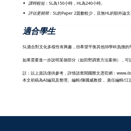
課時較短
：SL為150小時，HL為240小時。
評估更精簡
：SL的Paper 2題數較少，且無HL的額外論
適合學生
SL適合對文化多樣性有興趣，但希望平衡其他IB學科負擔
如果需要進一步說明某個部分（如田野調查方法案例），可
註：以上資訊僅供參考，詳情請查閱國際文憑官網：www.ibo.
本文初稿為AI編寫及整理。編輯/陳國威教授， 責任編輯/江