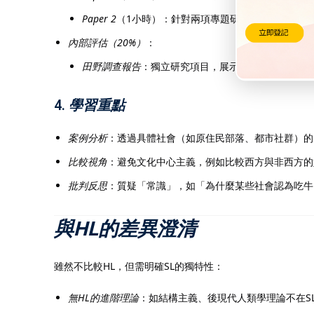
Paper 2
（1小時）：針對兩項專題研究的問答題（每
內部評估（20%）
：
田野調查報告
：獨立研究項目，展示方法應用與分析
4.
學習重點
案例分析
：透過具體社會（如原住民部落、都市社群）的 et
比較視角
：避免文化中心主義，例如比較西方與非西方的
批判反思
：質疑「常識」，如「為什麼某些社會認為吃牛
與HL的差異澄清
雖然不比較HL，但需明確SL的獨特性：
無HL的進階理論
：如結構主義、後現代人類學理論不在S