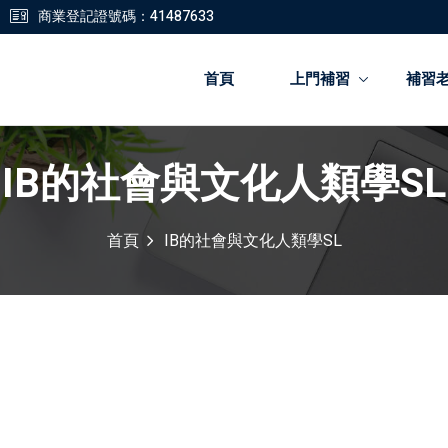
商業登記證號碼：41487633
首頁
上門補習
補習
IB的社會與文化人類學SL
登錄
註冊
首頁
IB的社會與文化人類學SL
登錄
您還沒有帳號?
註冊