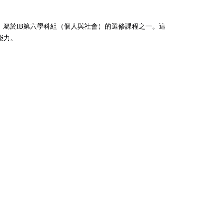
）的學科，屬於IB第六學科組（個人與社會）的選修課程之一。這
能力。