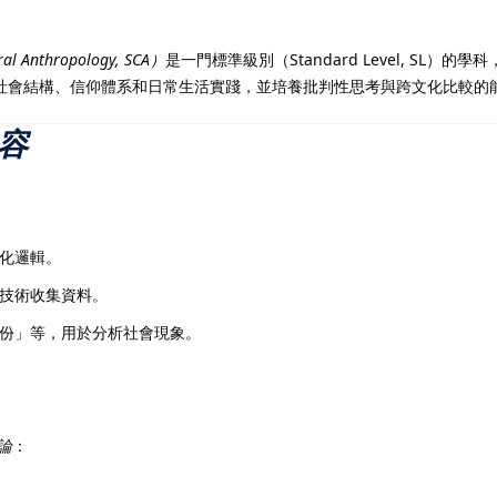
 Anthropology, SCA）
是一門標準級別（Standard Level, SL
記住 我
忘記密碼?
社會結構、信仰體系和日常生活實踐，並培養批判性思考與跨文化比較的
容
化邏輯。
技術收集資料。
份」等，用於分析社會現象。
論
：