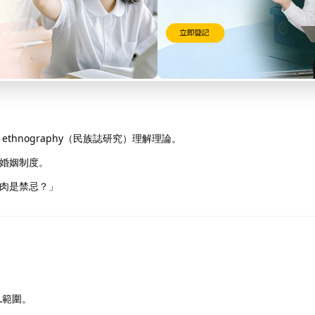
專題選1題，共答2題）。
能力。
hnography（民族誌研究）理解理論。
婚姻制度。
肉是禁忌？」
L範圍。