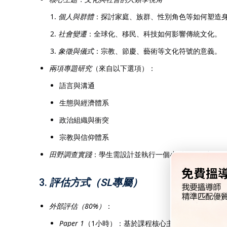
個人與群體
：探討家庭、族群、性別角色等如何塑造
社會變遷
：全球化、移民、科技如何影響傳統文化。
象徵與儀式
：宗教、節慶、藝術等文化符號的意義。
兩項專題研究
（來自以下選項）：
語言與溝通
生態與經濟體系
政治組織與衝突
宗教與信仰體系
田野調查實踐
：學生需設計並執行一個小型田野研究項目（如
3.
評估方式（SL專屬）
外部評估（80%）
：
Paper 1
（1小時）：基於課程核心主題的短文作答（