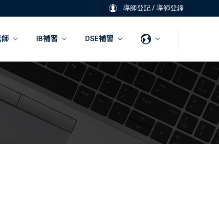
導師登記
/
導師登錄
老師
IB補習
DSE補習