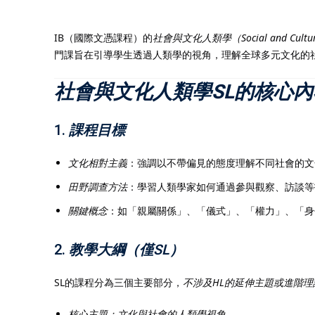
IB（國際文憑課程）的
社會與文化人類學（Social and Cultural
門課旨在引導學生透過人類學的視角，理解全球多元文化的
社會與文化人類學SL的核心內
1.
課程目標
文化相對主義
：強調以不帶偏見的態度理解不同社會的文
田野調查方法
：學習人類學家如何通過參與觀察、訪談等
關鍵概念
：如「親屬關係」、「儀式」、「權力」、「身
2.
教學大綱（僅SL）
SL的課程分為三個主要部分，
不涉及HL的延伸主題或進階理
核心主題：文化與社會的人類學視角