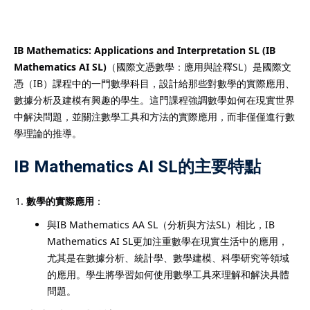
IB Mathematics: Applications and Interpretation SL (IB
Mathematics AI SL)
（國際文憑數學：應用與詮釋SL）是國際文
）
憑（IB）課程中的一門數學科目，設計給那些對數學的實際應用、
數據分析及建模有興趣的學生。這門課程強調數學如何在現實世界
）
中解決問題，並關注數學工具和方法的實際應用，而非僅僅進行數
學理論的推導。
IB Mathematics AI SL的主要特點
數學的實際應用
：
與IB Mathematics AA SL（分析與方法SL）相比，IB
Mathematics AI SL更加注重數學在現實生活中的應用，
尤其是在數據分析、統計學、數學建模、科學研究等領域
的應用。學生將學習如何使用數學工具來理解和解決具體
問題。