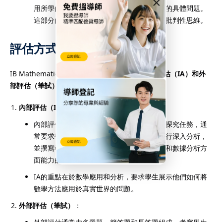
×
用所學的數學工具和方法來解決現實世界中的具體問題。
這部分的重點是增強學生的問題解決能力和批判性思維。
評估方式
IB Mathematics AI SL的評估分為兩部分：
內部評估（IA）和外
部評估（筆試）
。
內部評估（IA）
：
內部評估是學生在課程期間進行的一項數學探究任務，通
常要求學生選擇一個實際問題或數學問題進行深入分析，
並撰寫報告。這是學生展示他們在數學建模和數據分析方
面能力的機會。
IA的重點在於數學應用和分析，要求學生展示他們如何將
數學方法應用於真實世界的問題。
外部評估（筆試）
：