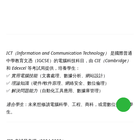
IGCSE ICT（資訊與通信科技）
課，節省交通時間，提升
註冊
亦定期與家長溝通學生進
已有帳號?
登錄
效。選擇我們的補習老
選擇一位值得信賴的學習
🔍 1. IGCSE ICT 是什麼？
更多詳情！
ICT（Information and Communication Technology）
是國際普通
中學教育文憑（IGCSE）的電腦科技科目，由
CIE（Cambridge）
和
Edexcel
等考試局提供，培養學生：
深導師及擁有專業資格並
✅
實用電腦技能
（文書處理、數據分析、網站設計）
o@TutorZone.com.hk
學牌照的補習老師組成，
✅
理論知識
（硬件/軟件原理、網絡安全、數位倫理）
✅
解決問題能力
（自動化工具應用、數據庫管理）
優質而專業的教育支援。
午 9 時至下午 6 時
擁有多年教學經驗，深入
期一至日 - 24 小時
適合學生
：未來想修讀電腦科學、工程、商科，或需數位技能的學
及各類公開考試的課程要
2 6828 1809
生。
需要制定最合適的教學策
2 9061 3106
補習老師，就是為孩子選
📚 2. IGCSE ICT 課程內容（核心單元）
×
習夥伴。補習老師不僅傳