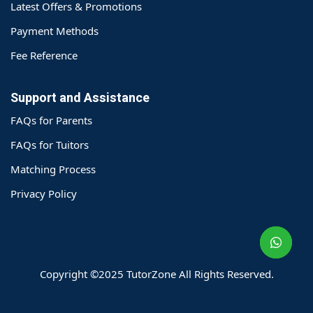
Latest Offers & Promotions
Payment Methods
Fee Reference
Support and Assistance
FAQs for Parents
FAQs for Tuitors
Matching Process
o@TutorZone.com.hk
Privacy Policy
午 9 时至下午 6 时
期一至日 - 24 小时
2 6828 1809
2 9061 3106
Copyright ©2025 TutorZone All Rights Reserved.