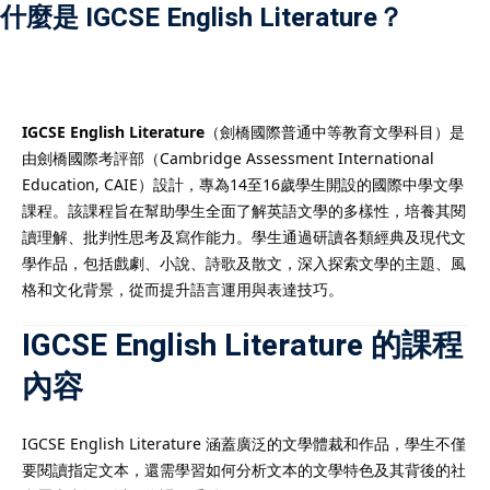
什麼是 IGCSE English Literature？
Payment
istance
）
IGCSE English Literature
（劍橋國際普通中等教育文學科目）是
由劍橋國際考評部（Cambridge Assessment International
）
Education, CAIE）設計，專為14至16歲學生開設的國際中學文學
課程。該課程旨在幫助學生全面了解英語文學的多樣性，培養其閱
讀理解、批判性思考及寫作能力。學生通過研讀各類經典及現代文
學作品，包括戲劇、小說、詩歌及散文，深入探索文學的主題、風
格和文化背景，從而提升語言運用與表達技巧。
IGCSE English Literature 的課程
內容
IGCSE English Literature 涵蓋廣泛的文學體裁和作品，學生不僅
要閱讀指定文本，還需學習如何分析文本的文學特色及其背後的社