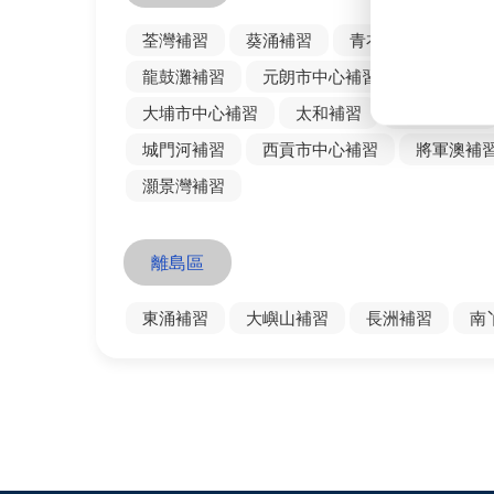
荃灣補習
葵涌補習
青衣補習
汀九
龍鼓灘補習
元朗市中心補習
天水圍授
大埔市中心補習
太和補習
大埔墟補習
城門河補習
西貢市中心補習
將軍澳補
灝景灣補習
離島區
東涌補習
大嶼山補習
長洲補習
南