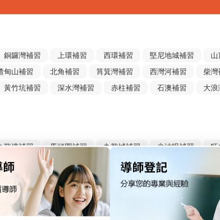
記住 我
忘記密碼?
銅鑼灣補習
上環補習
西環補習
堅尼地城補習
山
渣甸山補習
北角補習
筲箕灣補習
西灣河補習
柴灣
黃竹坑補習
深水灣補習
赤柱補習
石澳補習
大浪
九龍塘補習
馬頭圍補習
九龍城補習
尖沙咀補習
旺
荔枝角補習
石硤尾補習
又一村補習
美孚補習
黃大
池灣補習
觀塘補習
牛頭角補習
九龍灣補習
藍田補