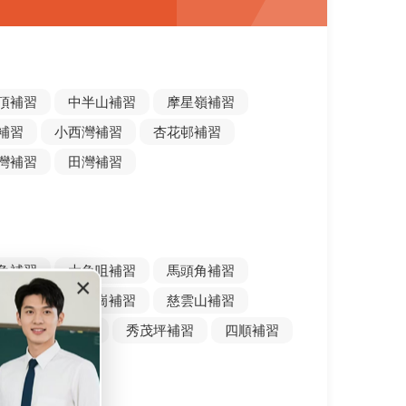
頂補習
中半山補習
摩星嶺補習
補習
小西灣補習
杏花邨補習
灣補習
田灣補習
角補習
大角咀補習
馬頭角補習
×
仙補習
新蒲崗補習
慈雲山補習
習
油塘補習
秀茂坪補習
四順補習