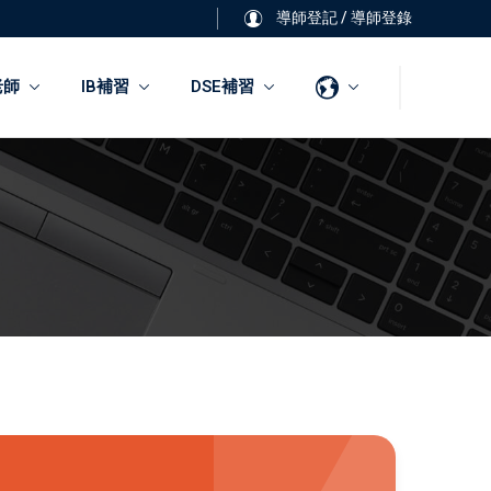
導師登記
/
導師登錄
老師
IB補習
DSE補習