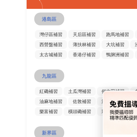
港島區
灣仔區補習
天后區補習
跑馬地補習
西營盤補習
薄扶林補習
大坑補習
太古城補習
香港仔補習
鴨脷洲補習
九龍區
紅磡補習
土瓜灣補習
何文田補習
油麻地補習
佐敦補習
深水埗補習
樂富補習
橫頭磡補習
彩虹補習
牛
新界區