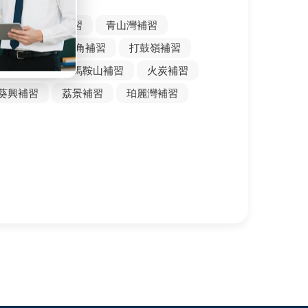
習
蝴蝶灣補習
青山灣補習
嶺補習
沙頭角補習
打鼓嶺補習
小瀝源補習
馬鞍山補習
火炭補習
葵興補習
荔景補習
珀麗灣補習