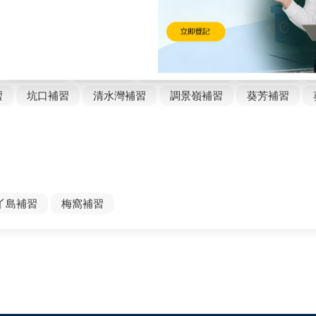
補習
青龍頭補習
馬灣補習
屯門市中心補習
兆康補
課
錦田補習
屏山補習
十八鄉補習
上水 補習
粉
林村補習
船灣補習
沙田市中心補習
大圍補習
習
坑口補習
清水灣補習
調景嶺補習
葵芳補習
丫島補習
梅窩補習