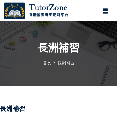
登錄
註冊
登錄
您還沒有帳號?
註冊
長洲補習
首頁
長洲補習
記住 我
忘記密碼?
長洲補習