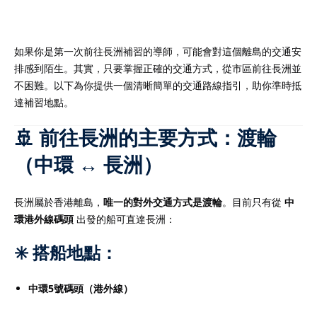
如果你是第一次前往長洲補習的導師，可能會對這個離島的交通安
排感到陌生。其實，只要掌握正確的交通方式，從市區前往長洲並
）
不困難。以下為你提供一個清晰簡單的交通路線指引，助你準時抵
達補習地點。
）
🚢 前往長洲的主要方式：渡輪
（中環 ↔ 長洲）
長洲屬於香港離島，
唯一的對外交通方式是渡輪
。目前只有從
中
環港外線碼頭
出發的船可直達長洲：
✳️ 搭船地點：
中環5號碼頭（港外線）