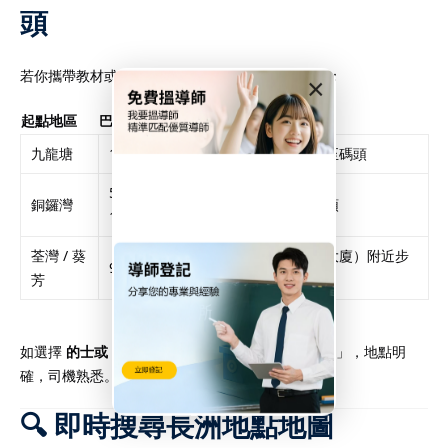
頭
若你攜帶教材或需更快捷路線，可考慮以下巴士線：
×
起點地區
巴士線路
下車站點 / 備註
九龍塘
182 / 118
中環交易廣場後步行至碼頭
5X / 10 /
銅鑼灣
終點中環後步行至碼頭
113
荃灣 / 葵
終點中環（統一碼頭大廈）附近步
930 / 960
芳
行可達
如選擇
的士或 Uber
，請直達「中環港外線碼頭5號」，地點明
確，司機熟悉。
🔍 即時搜尋長洲地點地圖