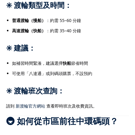
✳️ 渡輪類型及時間：
普通渡輪（慢船）
：約需 55–60 分鐘
高速渡輪（快船）
：約需 35–40 分鐘
✳️ 建議：
如補習時間緊湊，建議選擇
快船
節省時間
可使用「八達通」或到碼頭購票，不設預約
✳️ 渡輪班次查詢：
請到
新渡輪官方網站
查看即時班次及收費資訊。
🚇 如何從市區前往中環碼頭？