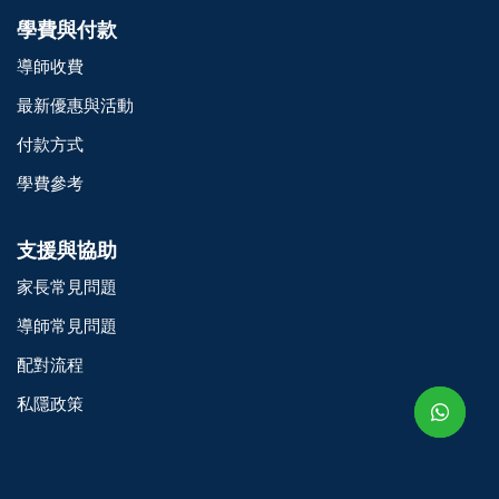
學費與付款
導師收費
最新優惠與活動
付款方式
學費參考
支援與協助
家長常見問題
o@TutorZone.com.hk
導師常見問題
配對流程
午 9 時至下午 6 時
私隱政策
期一至日 - 24 小時
2 6828 1809
2 9061 3106