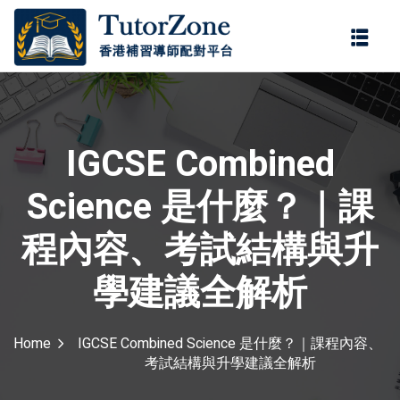
登錄
註冊
登錄
ter
您還沒有帳號?
註冊
IGCSE Combined
Science 是什麼？｜課
程內容、考試結構與升
ing service offers
學建議全解析
one-on-one support
記住 我
忘記密碼?
and experienced tutors.
ring, students can
Home
IGCSE Combined Science 是什麼？｜課程內容、
考試結構與升學建議全解析
ly at their own pace in
ironment. We cover