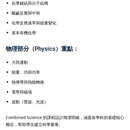
rvices provide expert,
化學鍵結與分子結構
truction for students
酸鹼反應與中和
nternational
化學反應速率與能量變化
program. Each IB Tutor
fied and experienced in
基本有機化學
um, ensuring
物理部分（Physics）重點：
essons tailored to meet
demic needs. Whether
力與運動
for an IB Tutor to
ct knowledge, enhance
能量、功與功率
r prepare for exams, our
熱傳導與熱能轉換
uide you every step of
電學與磁場
our IB Tutor services to
波動（聲波、光波）
 succeed in the rigorous
oose an experienced IB
Combined Science 的課程設計簡潔明確，涵蓋各學科的基礎核心
概念，幫助學生建立科學素養。