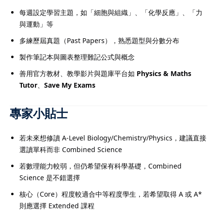
ts
每週設定學習主題，如「細胞與組織」、「化學反應」、「力
與運動」等
rs
多練歷屆真題（Past Papers），熟悉題型與分數分布
ess
製作筆記本與圖表整理難記公式與概念
善用官方教材、教學影片與題庫平台如
Physics & Maths
Tutor
、
Save My Exams
專家小貼士
若未來想修讀 A-Level Biology/Chemistry/Physics，建議直接
選讀單科而非 Combined Science
若數理能力較弱，但仍希望保有科學基礎，Combined
Science 是不錯選擇
核心（Core）程度較適合中等程度學生，若希望取得 A 或 A*
則應選擇 Extended 課程