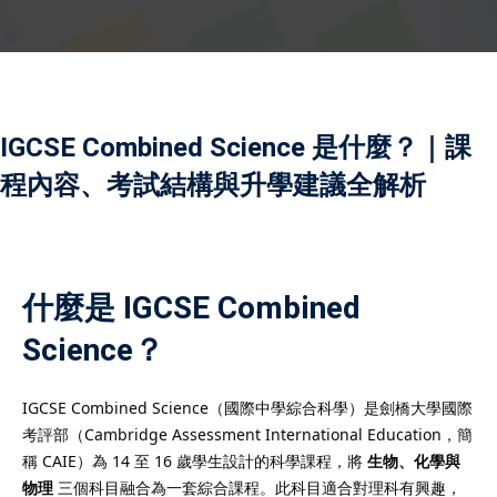
ath, English, and
註冊
ing each session to meet
已有帳號?
登錄
ds. Home tutoring helps
 boost confidence, and
 performance. Parents
IGCSE Combined Science 是什麼？｜課
r progress updates.
程內容、考試結構與升學建議全解析
usted home tutoring
 your child the support
ucceed in school and
什麼是 IGCSE Combined
Science？
or services offer
IGCSE Combined Science（國際中學綜合科學）是劍橋大學國際
one-on-one instruction
考評部（Cambridge Assessment International Education，簡
and experienced tutors.
稱 CAIE）為 14 至 16 歲學生設計的科學課程，將
生物、化學與
物理
三個科目融合為一套綜合課程。此科目適合對理科有興趣，
tor is carefully vetted to