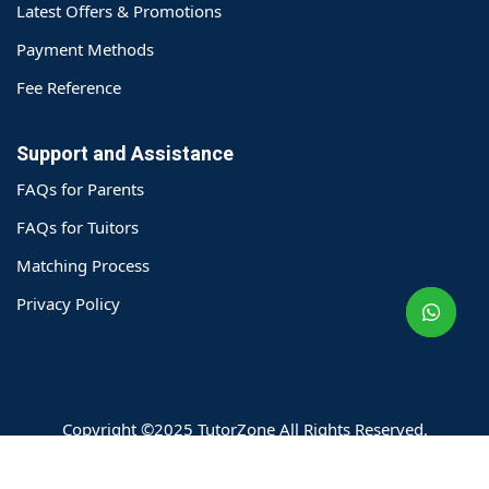
Latest Offers & Promotions
Payment Methods
Fee Reference
Support and Assistance
FAQs for Parents
o@TutorZone.com.hk
FAQs for Tuitors
Matching Process
午 9 时至下午 6 时
Privacy Policy
期一至日 - 24 小时
2 6828 1809
2 9061 3106
Copyright ©2025 TutorZone All Rights Reserved.