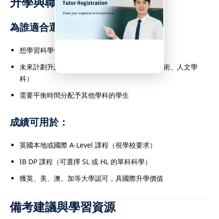
升學與職涯發展建議
ated DSE Tutor today!
為誰適合選擇 Combined Science？
想學習科學但不希望學習 3 個完整單科的學生
ne
未來計劃升讀非理工科的大學課程（如商業、藝術、人文學
科）
需要平衡時間分配予其他學科的學生
one.com.hk
成績可用於：
Payment
& Promotions
英國本地或國際 A-Level 課程（視學校要求）
IB DP 課程（可選擇 SL 或 HL 的單科科學）
ods
獲英、美、澳、加等大學認可，具國際升學價值
備考建議與學習資源
istance