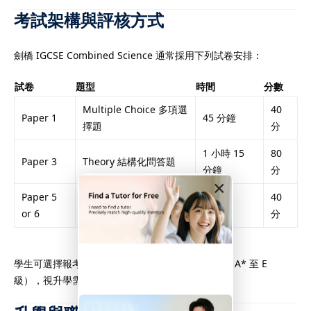
考試架構與評核方式
services offer
劍橋 IGCSE Combined Science 通常採用下列試卷安排：
ne-on-one support for
ring for the Hong Kong
試卷
題型
時間
分數
condary Education
Multiple Choice 多項選
40
Paper 1
45 分鐘
 Tutor is highly
擇題
分
experienced in the DSE
1 小時 15
80
oviding personalized
Paper 3
Theory 結構化問答題
分鐘
分
ess individual
×
Paper 5
實驗技能或替代實驗評
40
 weaknesses. Whether
1 小時
or 6
估
分
ith specific subjects or
on, our DSE Tutor will
uccess. Trust our DSE
學生可選擇報考
Core
（C 至 G 級）或
Extended
（A* 至 E
 to enhance your
級），視升學需求與個人能力決定。
ormance and boost
e for the DSE exams.