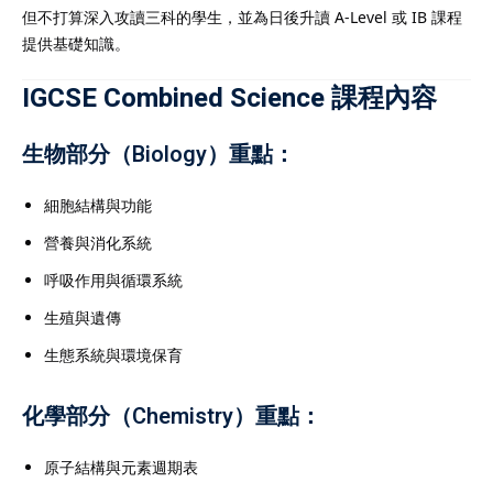
但不打算深入攻讀三科的學生，並為日後升讀 A-Level 或 IB 課程
ve the necessary
提供基礎知識。
 teaching expertise.
hild needs help with
IGCSE Combined Science 課程內容
science, or preparing
Private Tutor will create
生物部分（Biology）重點：
 to meet their unique
xible scheduling and
細胞結構與功能
home or online lessons,
營養與消化系統
or services are
呼吸作用與循環系統
mprove academic
生殖與遺傳
d build confidence.
ssional Private Tutor
生態系統與環境保育
t your child's success.
化學部分（Chemistry）重點：
原子結構與元素週期表