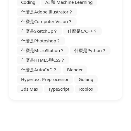
Coding
AI 和 Machine Learning
什麼是Adobe Illustrator？
什麼是Computer Vision？
什麼是SketchUp？
什麼是C/C++？
什麼是Photoshop？
什麼是MicroStation？
什麼是Python？
什麼是HTML5與CSS？
什麼是AutoCAD？
Blender
Hypertext Preprocessor
Golang
3ds Max
TypeScript
Roblox