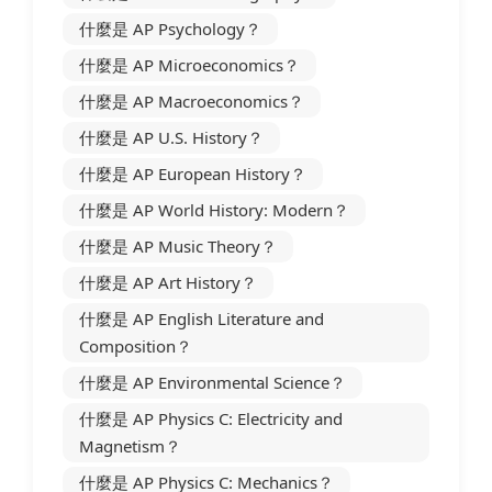
什麼是 AP Psychology？
什麼是 AP Microeconomics？
什麼是 AP Macroeconomics？
什麼是 AP U.S. History？
什麼是 AP European History？
什麼是 AP World History: Modern？
什麼是 AP Music Theory？
什麼是 AP Art History？
什麼是 AP English Literature and
Composition？
什麼是 AP Environmental Science？
什麼是 AP Physics C: Electricity and
Magnetism？
什麼是 AP Physics C: Mechanics？