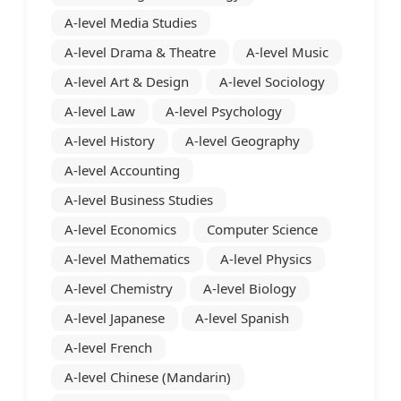
A-level Media Studies
A-level Drama & Theatre
A-level Music
A-level Art & Design
A-level Sociology
A-level Law
A-level Psychology
A-level History
A-level Geography
A-level Accounting
A-level Business Studies
A-level Economics
Computer Science
A-level Mathematics
A-level Physics
A-level Chemistry
A-level Biology
A-level Japanese
A-level Spanish
A-level French
A-level Chinese (Mandarin)