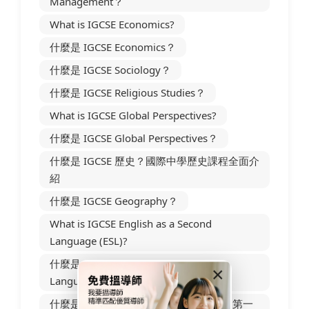
Management？
What is IGCSE Economics?
什麼是 IGCSE Economics？
什麼是 IGCSE Sociology？
什麼是 IGCSE Religious Studies？
What is IGCSE Global Perspectives?
什麼是 IGCSE Global Perspectives？
什麼是 IGCSE 歷史？國際中學歷史課程全面介
紹
什麼是 IGCSE Geography？
What is IGCSE English as a Second
Language (ESL)?
什麼是 IGCSE English as a Second
×
Language（ESL）？
什麼是 IGCSE First Language English（第一