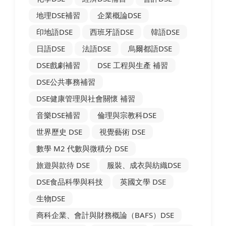
地理DSE補習
企業概論DSE
印地語DSE
西班牙語DSE
韓語DSE
日語DSE
法語DSE
烏爾都語DSE
DSE戲劇補習
DSE 工程與生產 補習
DSE公共事務補習
DSE健康管理與社會關懷 補習
音樂DSE補習
倫理與宗教科DSE
世界歷史 DSE
視覺藝術 DSE
數學 M2 代數與微積分 DSE
旅遊與款待 DSE
服裝、成衣與紡織DSE
DSE食品科學與科技
英國文學 DSE
生物DSE
商科企業、會計與財務概論（BAFS）DSE