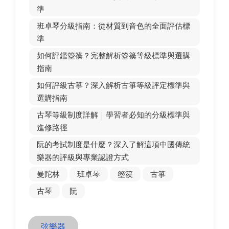
準
班卓琴分級指南：從材質到音色的全面評估標
準
如何評鑑箜篌？完整解析箜篌等級標準與選購
指南
如何評級古箏？深入解析古箏等級評定標準與
選購指南
古琴等級制度詳解｜學習者必知的分級標準與
進修路徑
阮的考試制度是什麼？深入了解這項中國傳統
樂器的評級與專業認證方式
曼陀林
班卓琴
箜篌
古箏
古琴
阮
弦樂器